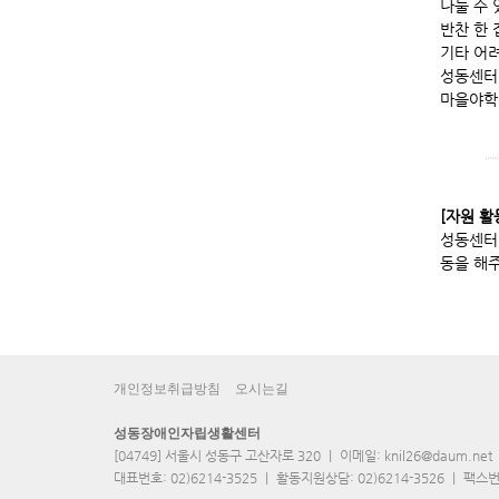
나눌 수
반찬 한
기타 어
성동센터 0
마을야학 0
[자원 활
성동센터,
동을 해
개인정보취급방침
오시는길
성동장애인자립생활센터
[04749] 서울시 성동구 고산자로 320 ｜ 이메일: knil26@daum.net
대표번호: 02)6214-3525 ｜ 활동지원상담: 02)6214-3526 ｜ 팩스번호