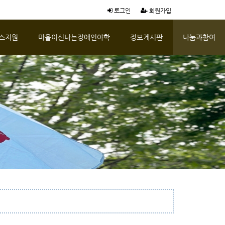
로그인
회원가입
스지원
마을이신나는장애인야학
정보게시판
나눔과참여